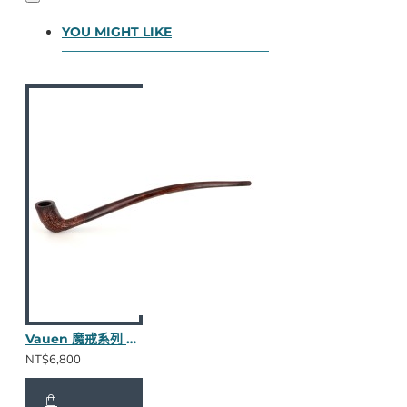
YOU MIGHT LIKE
Vauen 魔戒系列 Arondor S 長斗
NT$6,800