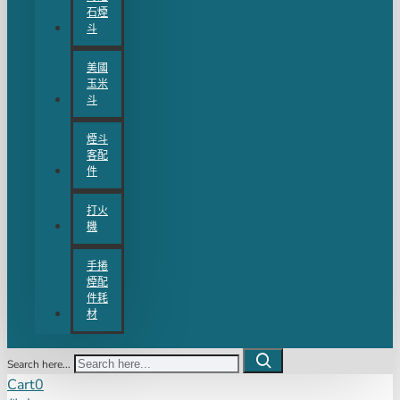
石煙
斗
美國
玉米
斗
煙斗
客配
件
打火
機
手捲
煙配
件耗
材
Search here...
Cart
0