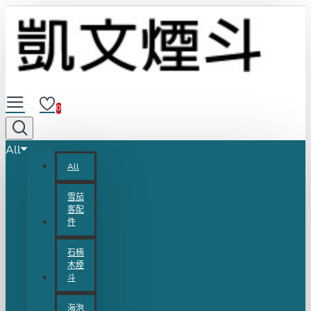
0
All
All
雪茄
客配
件
石楠
木煙
斗
海泡