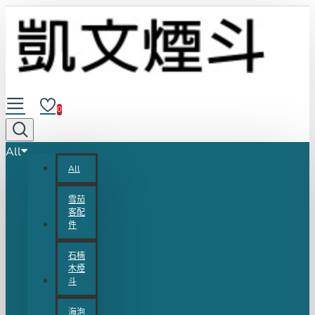
0
All
All
雪茄
客配
件
石楠
木煙
斗
海泡