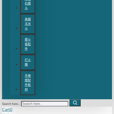
石煙
斗
美國
玉米
斗
煙斗
客配
件
打火
機
手捲
煙配
件耗
材
Search here...
Cart
0