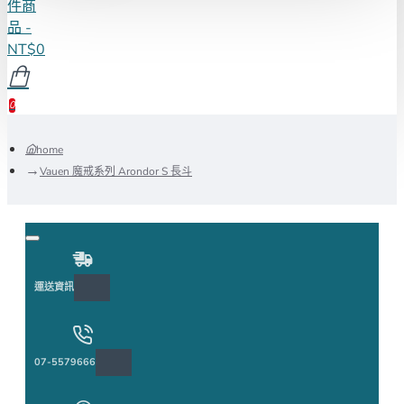
件商
品 -
NT$0
0
home
Vauen 魔戒系列 Arondor S 長斗
運送資訊
07-5579666