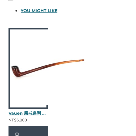
YOU MIGHT LIKE
Vauen 魔戒系列 Arondor 長斗
NT$6,800