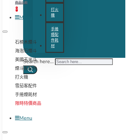
商品比較
0
打火
機
Menu
手捲
煙配
件耗
石楠木煙斗
材
海泡石煙斗
美國玉米斗
Search here...
煙斗客配件
打火機
雪茄客配件
手捲煙耗材
限時特價商品
Menu