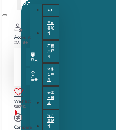
All
All
雪茄
客配
件
Account
登入 / 註冊
石楠
木煙
斗
登入
海泡
石煙
註冊
斗
美國
玉米
Wishlist
斗
收藏清單
0
煙斗
客配
件
Compare