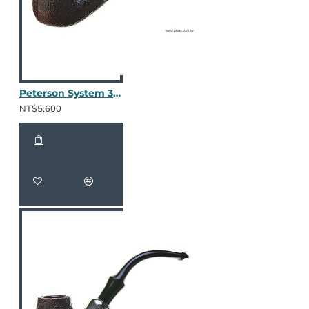
Peterson System 301 噴沙
NT$5,600