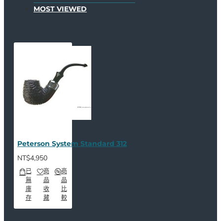
MOST VIEWED
Peterson System Standard 312
NT$4,950
已
商
商
無
品
品
庫
收
比
存
藏
較