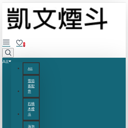
0
All
All
雪茄
客配
件
石楠
木煙
斗
海泡