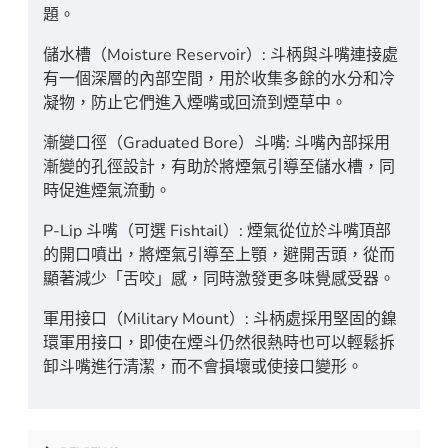
題。
儲水槽（Moisture Reservoir）: 斗柄與斗嘴連接處
有一個深層的內部空間，用於收集多餘的水分和冷
凝物，防止它們進入煙嘴或回流到煙草中。
漸變口徑（Graduated Bore）斗嘴: 斗嘴內部採用
漸變的孔徑設計，有助於將煙氣引導至儲水槽，同
時促進煙氣流動。
P-Lip 斗嘴（可選 Fishtail）: 煙氣從位於斗嘴頂部
的開口噴出，將煙氣引導至上顎，避開舌頭，從而
顯著減少「舌咬」感，同時激發更多味覺感受器。
軍用接口（Military Mount）: 斗柄處採用堅固的鎳
環軍用接口，即使在煙斗仍然很熱時也可以輕鬆拆
卸斗嘴進行清潔，而不會損壞或使接口變形。