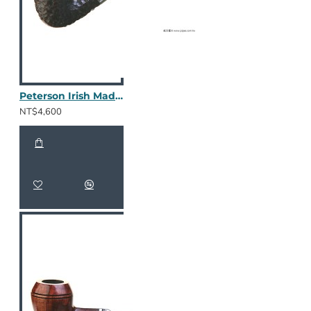
Peterson Irish Made Army Rusticated 128
NT$4,600