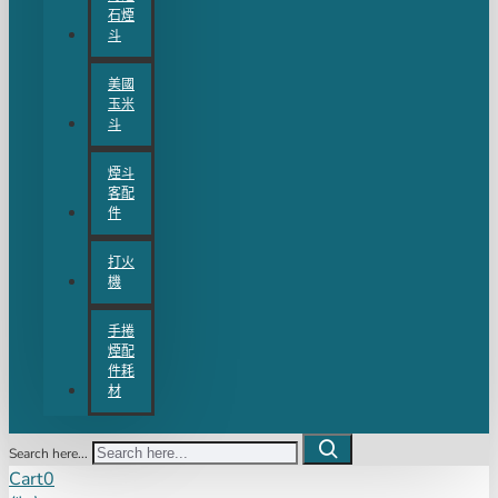
石煙
斗
美國
玉米
斗
煙斗
客配
件
打火
機
手捲
煙配
件耗
材
Search here...
Cart
0