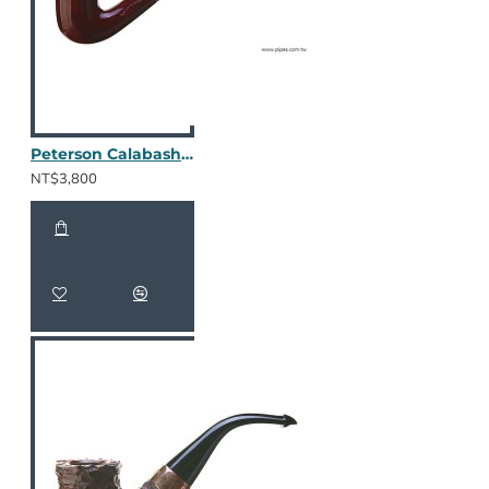
Peterson Calabash Red 小斗
NT$3,800