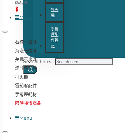
商品比較
0
打火
機
Menu
手捲
煙配
件耗
石楠木煙斗
材
海泡石煙斗
美國玉米斗
Search here...
煙斗客配件
打火機
雪茄客配件
手捲煙耗材
限時特價商品
Menu