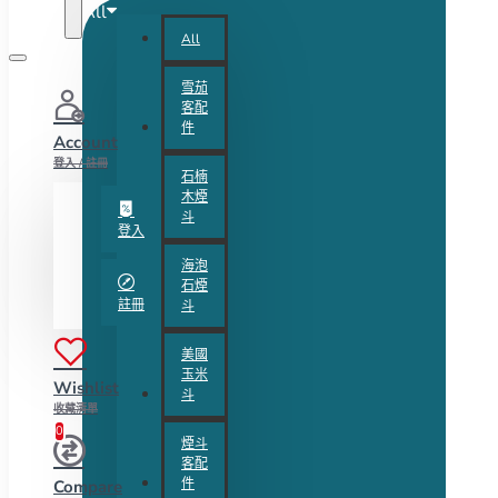
All
All
雪茄
客配
件
Account
登入 / 註冊
石楠
木煙
斗
登入
海泡
石煙
註冊
斗
美國
玉米
Wishlist
斗
收藏清單
0
煙斗
客配
件
Compare