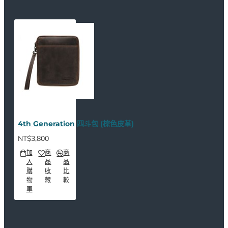
4th Generation 四斗包 (棕色皮革)
NT$3,800
加
商
商
入
品
品
購
收
比
物
藏
較
車