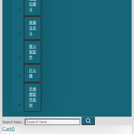
石煙
斗
美國
玉米
斗
煙斗
客配
件
打火
機
手捲
煙配
件耗
材
Search here...
Cart
0