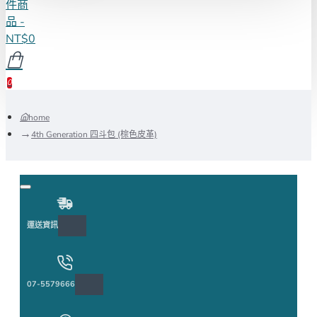
件商
品 -
NT$0
0
home
4th Generation 四斗包 (棕色皮革)
運送資訊
07-5579666