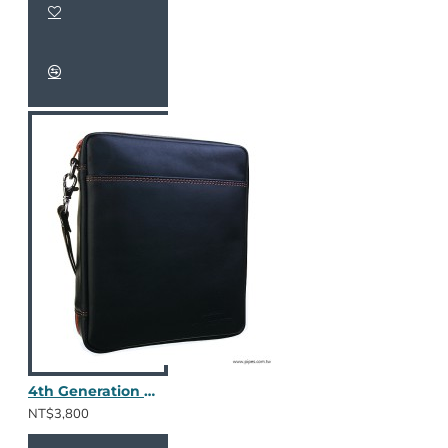
4th Generation 真皮四斗包 Kenzo Black
NT$3,800