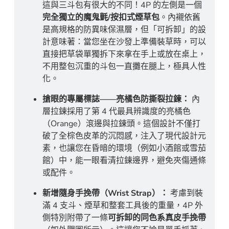
這與三斗包有很大的不同！4P 的左側是一個
完全獨立的魔鬼氈/按扣式煙草包
。內襯依舊
是高規格的防異味保濕層，但「可拆卸」的設
計意味著：當您坐在沙發上準備裝草時，可以
直接把草袋單獨拆下來拿在手上或放在桌上，
不用整包沉重的斗包一直攤在腿上，極具人性
化。
搶眼的專屬標誌——亮橘色防撕裂拉鍊：
內
層拉鍊採用了第 4 代最具辨識度的亮橘色
（Orange）滾邊與拉鍊頭。這個設計不僅打
破了全棕色皮革的沉悶感，注入了現代設計元
素，也讓您在昏暗的環境（例如小酒館或雪茄
館）中，能一眼看清拉鍊邊界，避免夾傷通條
或配件。
新增隨身手挽帶（Wrist Strap）：
考慮到裝
滿 4 支斗、煙草和整套工具後的重量，4P 外
側特別附帶了一條
可拆卸的同色系真皮手挽帶