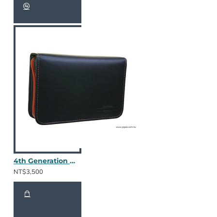
4th Generation 真皮三斗包 Kenzo Black
NT$3,500