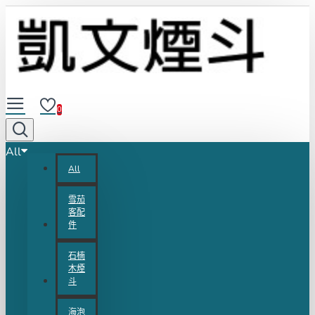
0
All
All
雪茄
客配
件
石楠
木煙
斗
海泡