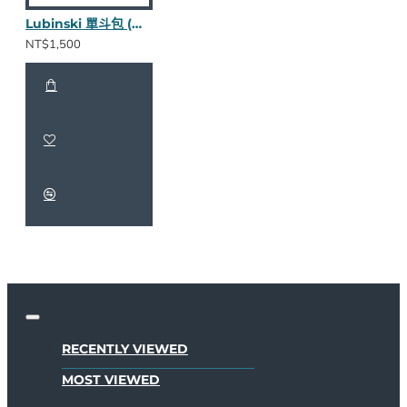
Lubinski 單斗包 (褐款nappa皮)
NT$1,500
RECENTLY VIEWED
MOST VIEWED