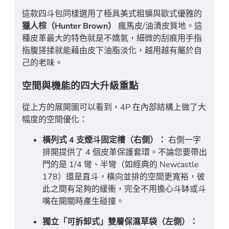
這款四斗包同樣選用了極具美式粗獷與歐式優雅的
獵人棕（Hunter Brown）
瘋馬皮/油漬皮質地。這
種皮革最大的特色就是不嬌氣，細微的刮痕用手指
指腹搓揉就能藉由皮下油脂淡化，越用越有屬於自
己的老味。
空間與機能的四大升級重點
從上方的展開圖可以看到，4P 在內部結構上做了大
幅度的空間優化：
橫列式 4 支煙斗固定槽（右側）：
右側一字
排開提供了 4 個皮革保護套環。不論您要帶出
門的是 1/4 彎、半彎（如經典的 Newcastle
178）還是直斗，橫向並排的空間更寬裕，彼
此之間有足夠的緩衝，完全不用擔心斗缽或斗
嘴在開關時產生碰撞。
獨立「可拆卸式」雙層保濕草袋（左側）：