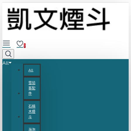
0
All
All
雪茄
客配
件
石楠
木煙
斗
海泡