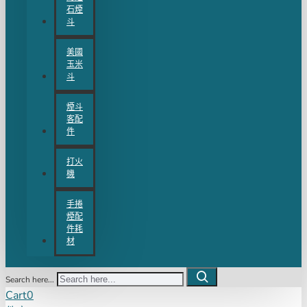
石煙
斗
美國
玉米
斗
煙斗
客配
件
打火
機
手捲
煙配
件耗
材
Search here...
Cart
0