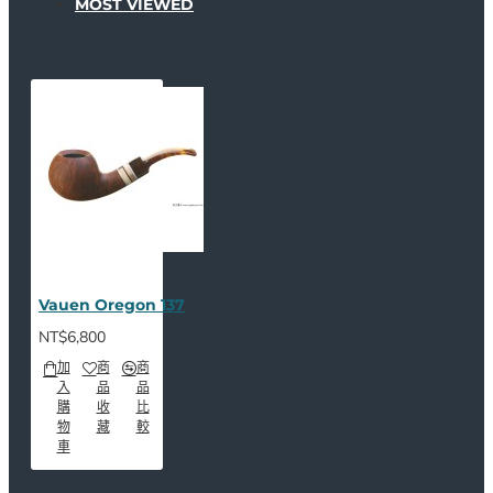
MOST VIEWED
Vauen Oregon 137
NT$6,800
加
商
商
入
品
品
購
收
比
物
藏
較
車