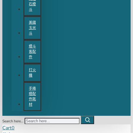
石煙
斗
美國
玉米
斗
煙斗
客配
件
打火
機
手捲
煙配
件耗
材
Search here...
Cart
0