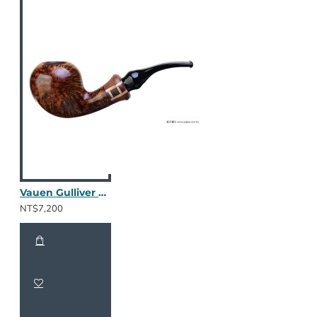
Vauen Gulliver GV113
NT$7,200