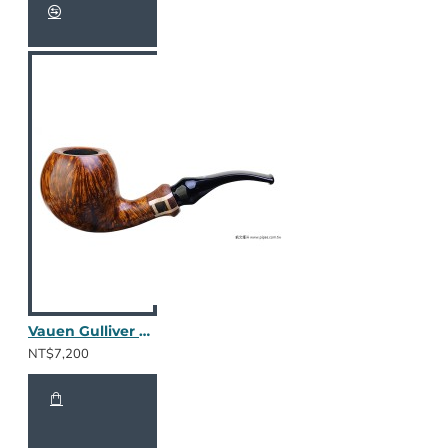
Vauen Gulliver GV177
NT$7,200