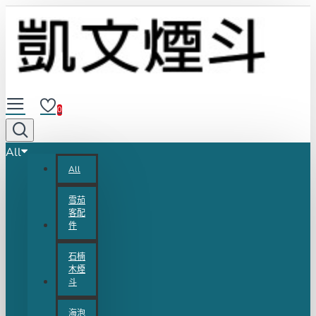
0
All
All
雪茄
客配
件
石楠
木煙
斗
海泡