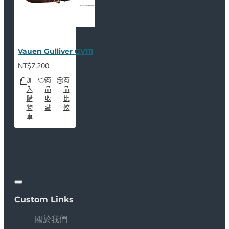
Vauen Gulliver GV111
NT$7,200
加
商
商
入
品
品
購
收
比
物
藏
較
車
Custom Links
關於我們