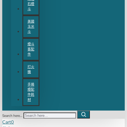
石煙
斗
美國
玉米
斗
煙斗
客配
件
打火
機
手捲
煙配
件耗
材
Search here...
Cart
0