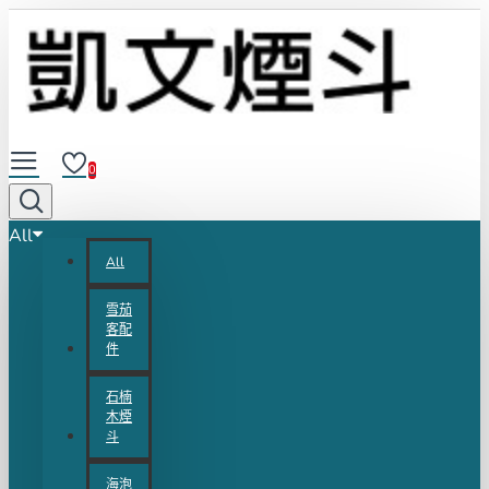
0
All
All
雪茄
客配
件
石楠
木煙
斗
海泡