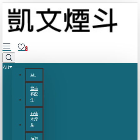
0
All
All
雪茄
客配
件
石楠
木煙
斗
海泡