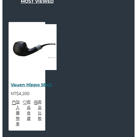
MOST VIEWED
Vauen Hippo 5842
NT$4,200
加
商
商
入
品
品
購
收
比
物
藏
較
車