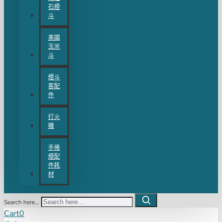
石煙
斗
美國
玉米
斗
煙斗
客配
件
打火
機
手捲
煙配
件耗
材
Search here...
Cart
0