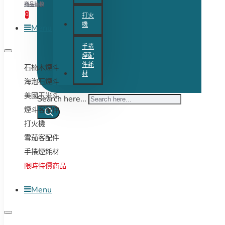
商品比較
0
打火
機
Menu
手捲
煙配
件耗
石楠木煙斗
材
海泡石煙斗
美國玉米斗
Search here...
煙斗客配件
打火機
雪茄客配件
手捲煙耗材
限時特價商品
Menu