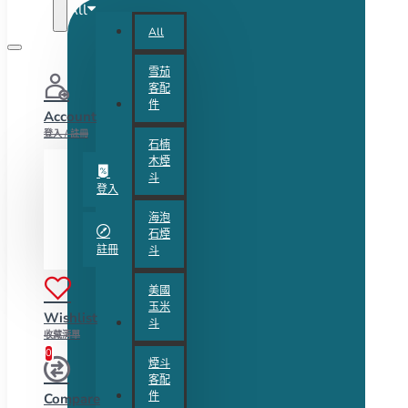
All
All
雪茄
客配
件
Account
登入 / 註冊
石楠
木煙
斗
登入
海泡
石煙
註冊
斗
美國
玉米
Wishlist
斗
收藏清單
0
煙斗
客配
件
Compare