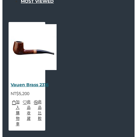
MOST VIEWED
Vauen Brass 2316
NT$5,200
加
商
商
入
品
品
購
收
比
物
藏
較
車