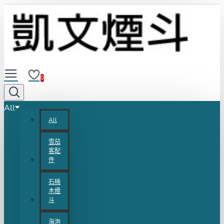
0
All
All
雪茄
客配
件
石楠
木煙
斗
海泡