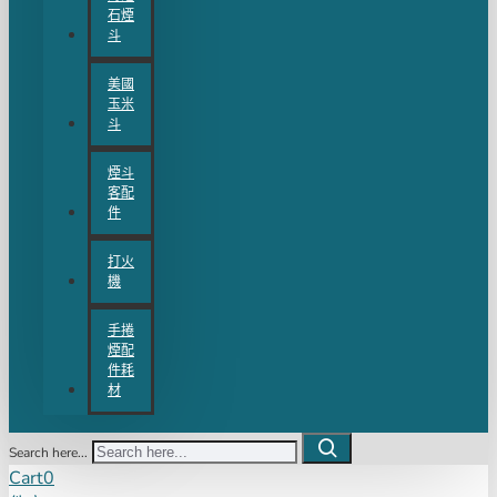
石煙
斗
美國
玉米
斗
煙斗
客配
件
打火
機
手捲
煙配
件耗
材
Search here...
Cart
0