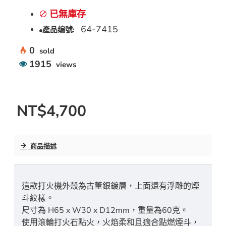
已無庫存
64-7415
產品编號:
0
sold
1915
views
NT$4,700
商品描述
這款打火機外殼為古董銀鍍層，上面還有浮雕的煙
斗紋樣。
尺寸為 H65 x W30 x D12mm，重量為60克。
使用滾輪打火石點火，火焰柔和且適合點燃煙斗，