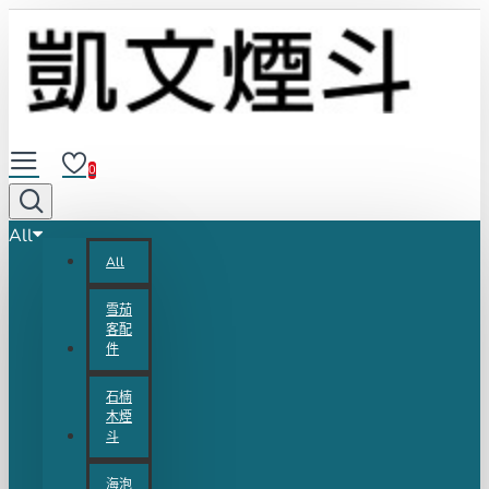
0
All
All
雪茄
客配
件
石楠
木煙
斗
海泡