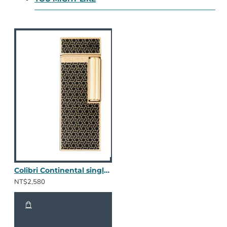
Colibri Continental single soft flame lighter (金箔紋樣)
NT$2,580