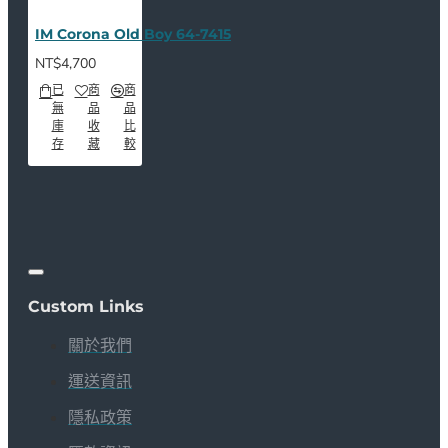
IM Corona Old Boy 64-7415
NT$4,700
已
商
商
無
品
品
庫
收
比
存
藏
較
Custom Links
關於我們
運送資訊
隱私政策