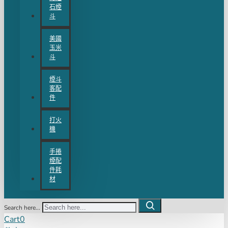
石煙
斗
美國
玉米
斗
煙斗
客配
件
打火
機
手捲
煙配
件耗
材
Search here...
Cart
0